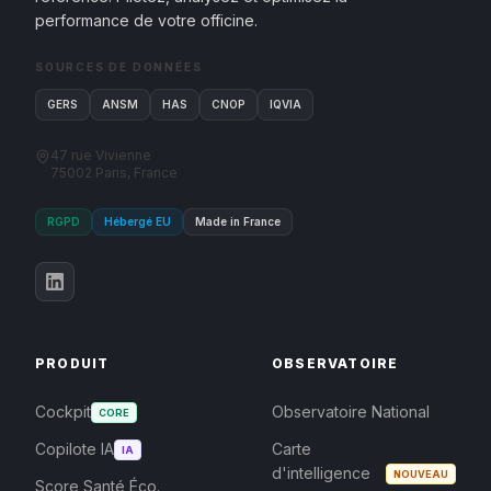
performance de votre officine.
SOURCES DE DONNÉES
GERS
ANSM
HAS
CNOP
IQVIA
47 rue Vivienne
75002 Paris, France
RGPD
Hébergé EU
Made in France
PRODUIT
OBSERVATOIRE
Cockpit
Observatoire National
CORE
Copilote IA
Carte
IA
d'intelligence
NOUVEAU
Score Santé Éco.