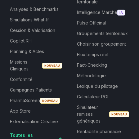
territoriale
Analyses & Benchmarks
Intelligence Marché
IA
Simulations What-If
Pulse Officinal
Cession & Valorisation
Groupements territoriaux
Copilot RH
Choisir son groupement
Planning & Actes
Flux temps réel
Missions
Fact-Checking
NOUVEAU
Cliniques
Méthodologie
Conformité
Lexique du pilotage
Campagnes Patients
Calculateur ROI
PharmaScreen
NOUVEAU
Simulateur
App Store
remises
NOUVEAU
génériques
Externalisation Créative
Rentabilité pharmacie
Toutes les