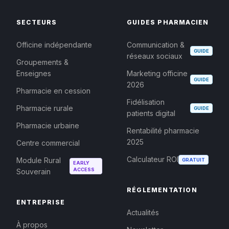
SECTEURS
GUIDES PHARMACIEN
Officine indépendante
Communication &
GUIDE
réseaux sociaux
Groupements &
Enseignes
Marketing officine
GUIDE
2026
Pharmacie en cession
Fidélisation
Pharmacie rurale
GUIDE
patients digital
Pharmacie urbaine
Rentabilité pharmacie
2025
Centre commercial
Calculateur ROI
Module Rural
GRATUIT
EARLY
ACCESS
Souverain
RÉGLEMENTATION
ENTREPRISE
Actualités
À propos