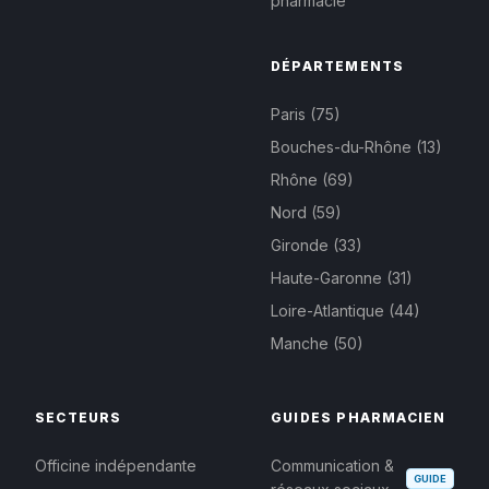
Le rythme de fermetures d'officines reste élevé à 18 par 
pharmacie
PharmaPex couvre 6 secteurs pharmaceutiques distincts : o
PharmaPex est le copilote stratégique de l'officine, ind
DÉPARTEMENTS
Paris (75)
Bouches-du-Rhône (13)
Rhône (69)
Nord (59)
Gironde (33)
Haute-Garonne (31)
Loire-Atlantique (44)
Manche (50)
SECTEURS
GUIDES PHARMACIEN
Officine indépendante
Communication &
GUIDE