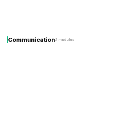
Communication
2 modules
Campagnes Patients
94% taux ouverture