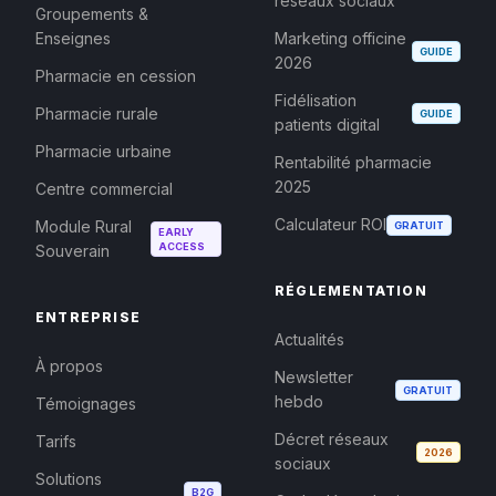
réseaux sociaux
Groupements &
Enseignes
Marketing officine
GUIDE
2026
Pharmacie en cession
Fidélisation
Pharmacie rurale
GUIDE
patients digital
Pharmacie urbaine
Rentabilité pharmacie
2025
Centre commercial
Calculateur ROI
Module Rural
GRATUIT
EARLY
ACCESS
Souverain
RÉGLEMENTATION
ENTREPRISE
Actualités
À propos
Newsletter
GRATUIT
hebdo
Témoignages
Décret réseaux
Tarifs
2026
sociaux
Solutions
B2G