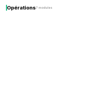
Opérations
7 modules
Copilot RH
5–8h économisées/mois
Planning & Actes
+14 400 €/an