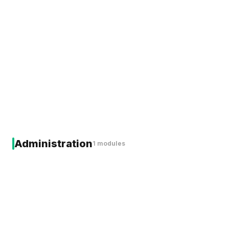
PharmaScreen
+187 €/mois passifs
Administration
1 modules
App Store
En développement