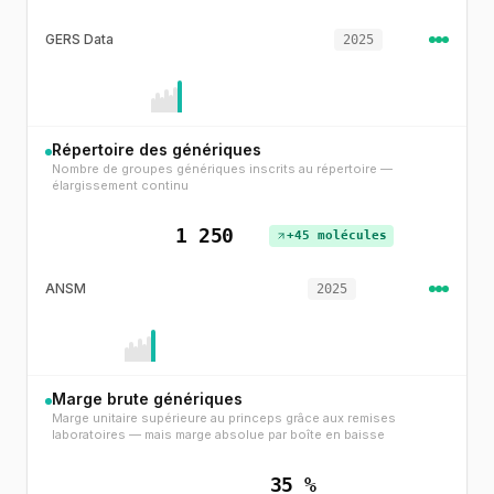
GERS Data
2025
Répertoire des génériques
Nombre de groupes génériques inscrits au répertoire —
élargissement continu
1 250
+45 molécules
ANSM
2025
Marge brute génériques
Marge unitaire supérieure au princeps grâce aux remises
laboratoires — mais marge absolue par boîte en baisse
35 %