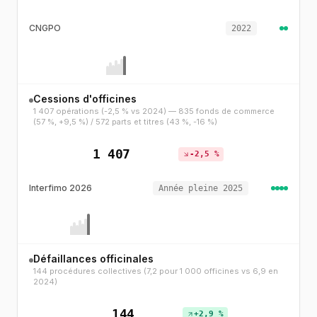
CNGPO
2022
Cessions d'officines
1 407 opérations (-2,5 % vs 2024) — 835 fonds de commerce
(57 %, +9,5 %) / 572 parts et titres (43 %, -16 %)
1 407
-2,5 %
Interfimo 2026
Année pleine 2025
Défaillances officinales
144 procédures collectives (7,2 pour 1 000 officines vs 6,9 en
2024)
144
+2,9 %