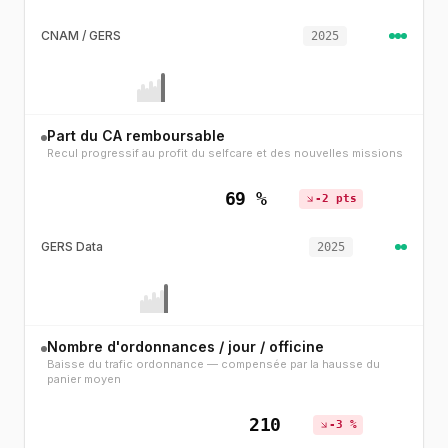
CNAM / GERS
2025
Part du CA remboursable
Recul progressif au profit du selfcare et des nouvelles missions
69 %
-2 pts
GERS Data
2025
Nombre d'ordonnances / jour / officine
Baisse du trafic ordonnance — compensée par la hausse du
panier moyen
210
-3 %