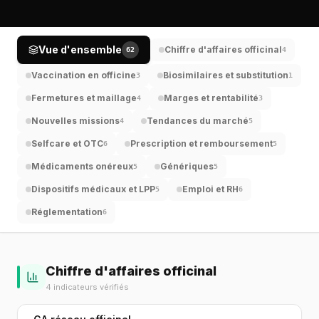
Vue d'ensemble
Chiffre d'affaires officinal
62
4
Vaccination en officine
Biosimilaires et substitution
3
1
Fermetures et maillage
Marges et rentabilité
4
3
Nouvelles missions
Tendances du marché
4
5
Selfcare et OTC
Prescription et remboursement
6
5
Médicaments onéreux
Génériques
5
5
Dispositifs médicaux et LPP
Emploi et RH
5
6
Réglementation
6
Chiffre d'affaires officinal
4 indicateurs vérifiés