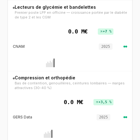
Lecteurs de glycémie et bandelettes
Premier poste LPP en officine — croissance portée par le diabète
de type 2 et les CGM
0.0 M€
+7 %
CNAM
2025
Compression et orthopédie
Bas de contention, genouillères, ceintures lombaires — marges
attractives (30-40 %)
0.0 M€
+3,5 %
GERS Data
2025