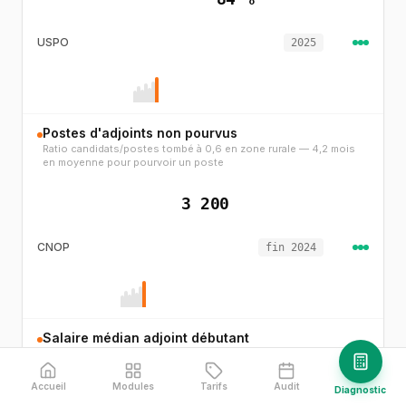
USPO
2025
Postes d'adjoints non pourvus
Ratio candidats/postes tombé à 0,6 en zone rurale — 4,2 mois
en moyenne pour pourvoir un poste
3 200
CNOP
fin 2024
Salaire médian adjoint débutant
Salaire brut mensuel — reste inférieur de 15 % à l'hôpital et 30-50
% à l'industrie
Accueil
Modules
Tarifs
Audit
Diagnostic