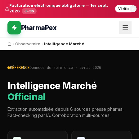
Facturation électronique obligatoire
—
1er sept.
Vérifier
2026
J-35
PharmaPex
Observatoire
Intelligence Marché
Accueil
RÉFÉRENCE
Données de référence · avril 2026
Intelligence Marché
Officinal
Extraction automatisée depuis 8 sources presse pharma.
Fact-checking par IA. Corroboration multi-sources.