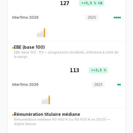
127
+5,5 % CA
Interfimo 2026
2025
EBE (base 100)
EBE base 100 : 113 — progression modérée, inférieure à celle de
la marge
113
+3,5 %
Interfimo 2026
2025
Rémunération titulaire médiane
Rémunération médiane 60 400 € (vs 60 800 € en 2023) —
légère baisse