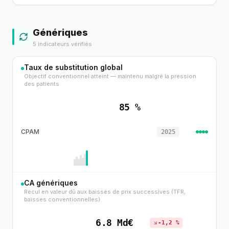
Génériques
5 indicateurs vérifiés
Taux de substitution global
Objectif conventionnel atteint — maintenu malgré la pression
des patients
85 %
CPAM
2025
CA génériques
Recul en valeur dû aux baisses de prix successives (TFR,
baisses conventionnelles)
6.8 Md€
-1,2 %