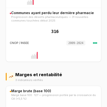
Communes ayant perdu leur dernière pharmacie
Progression des déserts pharmaceutiques — 31 nouvelles
communes touchées début 2025
316
CNOP / INSEE
2009-2024
Marges et rentabilité
3 indicateurs vérifiés
Marge brute (base 100)
Marge base 100 : 127 — progression portée par la croissance du
CA (+5,5 %)