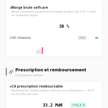
Marge brute selfcare
Marge nettement supérieure à la marge globale (28,3 %) — levier
de rentabilité majeur
38 %
CGP / Extencia
2025
Prescription et remboursement
5 indicateurs vérifiés
CA prescription remboursable
Médicaments remboursables délivrés sur ordonnance — 69 %
du CA officinal total
33.2 Md€
+3,1 %