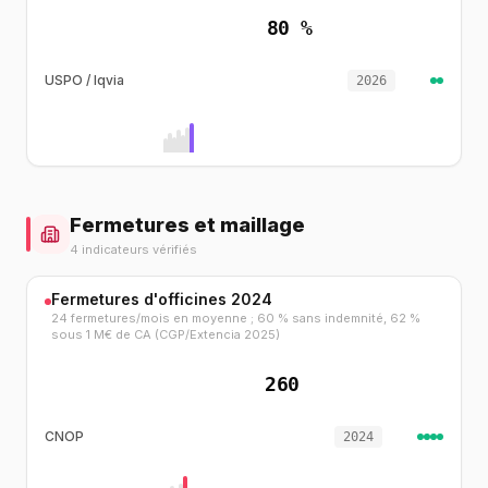
80 %
USPO / Iqvia
2026
Fermetures et maillage
4 indicateurs vérifiés
Fermetures d'officines 2024
24 fermetures/mois en moyenne ; 60 % sans indemnité, 62 %
sous 1 M€ de CA (CGP/Extencia 2025)
260
CNOP
2024