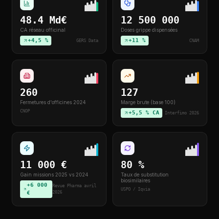
48.4 Md€
12 500 000
CA réseau officinal
Doses grippe dispensées
+4,5 %
+11 %
GERS Data
CNAM
260
127
Fermetures d'officines 2024
Marge brute (base 100)
CNOP
+5,5 % CA
Interfimo 2026
11 000 €
80 %
Gain missions 2025 vs 2024
Taux de substitution
biosimilaires
+6 000
Revue Pharma avril
USPO / Iqvia
€
2026