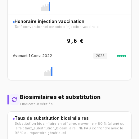
Honoraire injection vaccination
Tarif conventionnel par acte d'injection vaccinale
9,6 €
Avenant 1 Conv. 2022
2025
Biosimilaires et substitution
1 indicateur vérifiés
Taux de substitution biosimilaires
Substitution biosimilaire en officine, moyenne > 80 % (aligné sur
le fait taux_substitution_biosimilaire ; NE PAS confondre avec le
92 % du répertoire générique)