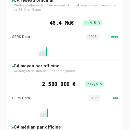
CA réseau officinal
Chiffre d'affaires total du réseau officinal français — croissance
de 35 % en 5 ans
48.4 Md€
+4,5 %
GERS Data
2025
CA moyen par officine
CA moyen HT des officines françaises
2 500 000 €
+7,8 %
GERS Data
2025
CA médian par officine