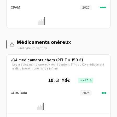
CPAM
2025
Médicaments onéreux
5 indicateurs vérifiés
CA médicaments chers (PFHT > 150 €)
Les médicaments onéreux représentent 31 % du CA médicament
mais génèrent une marge infime
10.3 Md€
+12 %
GERS Data
2025