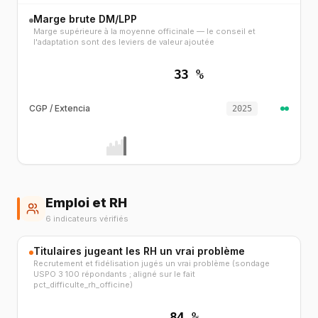
Marge brute DM/LPP
Marge supérieure à la moyenne officinale — le conseil et
l'adaptation sont des leviers de valeur ajoutée
33 %
CGP / Extencia
2025
Emploi et RH
6 indicateurs vérifiés
Titulaires jugeant les RH un vrai problème
Recrutement et fidélisation jugés un vrai problème (sondage
USPO 3 100 répondants ; aligné sur le fait
pct_difficulte_rh_officine)
84 %