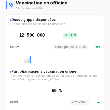
Vaccination en officine
3 indicateurs vérifiés
Doses grippe dispensées
Doses dispensées par les pharmaciens
12 500 000
+11 %
CNAM
campagne 2025-2026
Part pharmaciens vaccination grippe
Part des vaccinations antigrippales réalisées en officine (aligné
sur le fait pct_vaccinations_officine)
69 %
GERS
2025-2026