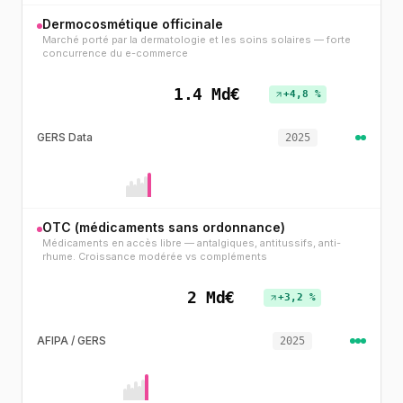
Dermocosmétique officinale
Marché porté par la dermatologie et les soins solaires — forte
concurrence du e-commerce
1.4 Md€
+4,8 %
GERS Data
2025
OTC (médicaments sans ordonnance)
Médicaments en accès libre — antalgiques, antitussifs, anti-
rhume. Croissance modérée vs compléments
2 Md€
+3,2 %
AFIPA / GERS
2025