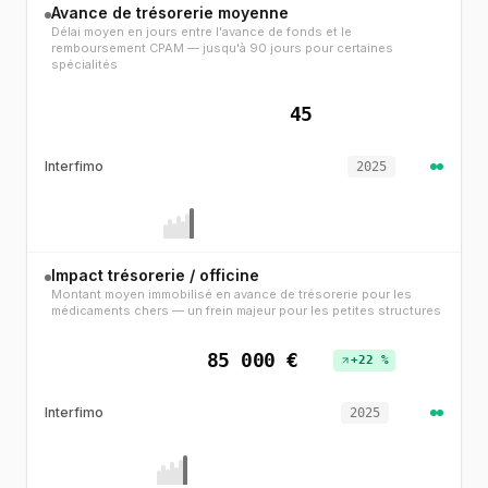
Avance de trésorerie moyenne
Délai moyen en jours entre l'avance de fonds et le
remboursement CPAM — jusqu'à 90 jours pour certaines
spécialités
45
Interfimo
2025
Impact trésorerie / officine
Montant moyen immobilisé en avance de trésorerie pour les
médicaments chers — un frein majeur pour les petites structures
85 000 €
+22 %
Interfimo
2025