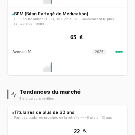
BPM (Bilan Partagé de Médication)
65 € en 1re année (+5 €), 30 € en suivi — médicament le plus
rentable par heure
65 €
Avenant 19
2025
Tendances du marché
5 indicateurs vérifiés
Titulaires de plus de 60 ans
Part des titulaires proches de la retraite — +9 pts en 10 ans
22 %