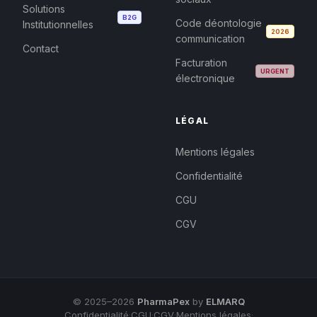
Solutions
B2G
Code déontologie
Institutionnelles
2026
communication
Contact
Facturation
URGENT
électronique
LÉGAL
Mentions légales
Confidentialité
CGU
CGV
© 2025–2026
PharmaPex
by
ELMARQ
Confidentialité
·
CGU
·
CGV
·
Mentions légales
·