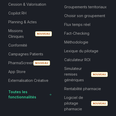
Cession & Valorisation
Groupements territoriaux
Copilot RH
Choisir son groupement
Planning & Actes
Flux temps réel
Missions
Fact-Checking
NOUVEAU
Cliniques
Méthodologie
Conformité
Lexique du pilotage
Campagnes Patients
Calculateur ROI
PharmaScreen
NOUVEAU
Simulateur
App Store
remises
NOUVEAU
génériques
Externalisation Créative
Rentabilité pharmacie
Toutes les
fonctionnalités
Logiciel de
pilotage
NOUVEAU
pharmacie