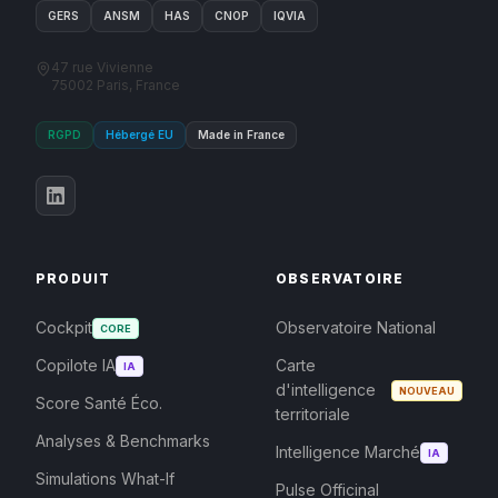
GERS
ANSM
HAS
CNOP
IQVIA
47 rue Vivienne
75002 Paris, France
RGPD
Hébergé EU
Made in France
PRODUIT
OBSERVATOIRE
Cockpit
Observatoire National
CORE
Copilote IA
Carte
IA
d'intelligence
NOUVEAU
Score Santé Éco.
territoriale
Analyses & Benchmarks
Intelligence Marché
IA
Simulations What-If
Pulse Officinal