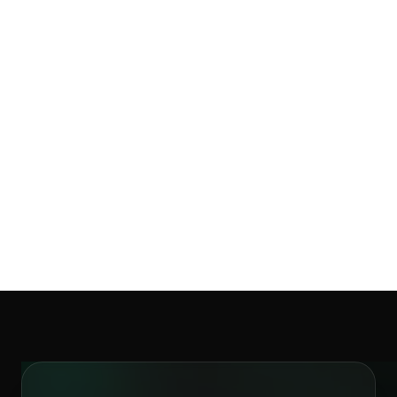
PharmaPex — Cockpit
Live
APRÈS PHARMAPEX
+22 000€/an
Vérifié