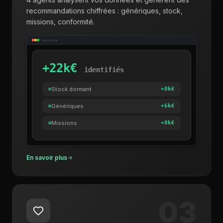
recommandations chiffrées : génériques, stock,
missions, conformité.
Copilote
+22k€
identifiés
Stock dormant
+8k€
Génériques
+6k€
Missions
+8k€
En savoir plus
03