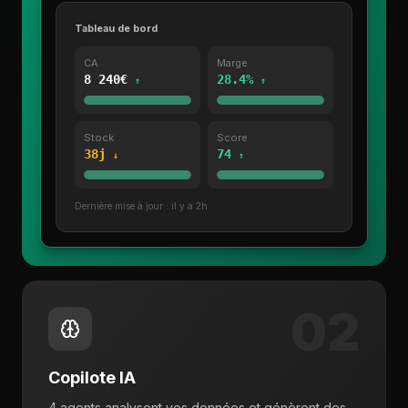
Tableau de bord
CA
Marge
8 240€
28.4%
↑
↑
Stock
Score
38j
74
↓
↑
Dernière mise à jour : il y a 2h
02
Copilote IA
4 agents analysent vos données et génèrent des