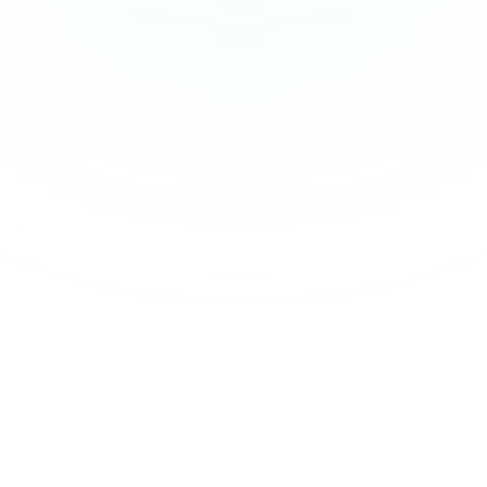
0 outil
"J'étais seul face à mes chiffres. Mon expert-
comptable me donnait des ratios 6 mois après.
Avec PharmaPex, j'ai identifié 22 000€ de gains le
premier mois. Le Copilote m'a montré que mon
stock dormait. C'est l'outil que j'aurais dû avoir
depuis 10 ans."
Dr. Laurent M.
DM
Titulaire indépendant — Bretagne · CA 2,1M€