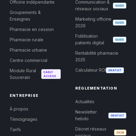
Officine indépendante
Communication &
GUIDE
réseaux sociaux
Groupements &
Enseignes
Marketing officine
GUIDE
2026
Pharmacie en cession
Fidélisation
Pharmacie rurale
GUIDE
patients digital
Pharmacie urbaine
Rentabilité pharmacie
2025
Centre commercial
Calculateur ROI
Module Rural
GRATUIT
EARLY
ACCESS
Souverain
RÉGLEMENTATION
ENTREPRISE
Actualités
À propos
Newsletter
GRATUIT
hebdo
Témoignages
Décret réseaux
Tarifs
2026
sociaux