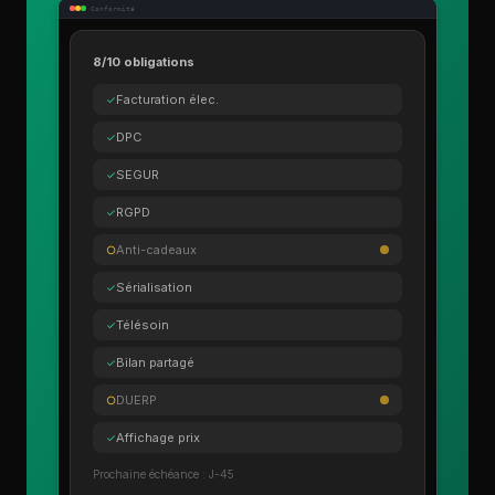
Conformité
8/10 obligations
Facturation élec.
✓
DPC
✓
SEGUR
✓
RGPD
✓
Anti-cadeaux
○
Sérialisation
✓
Télésoin
✓
Bilan partagé
✓
DUERP
○
Affichage prix
✓
Prochaine échéance : J-45