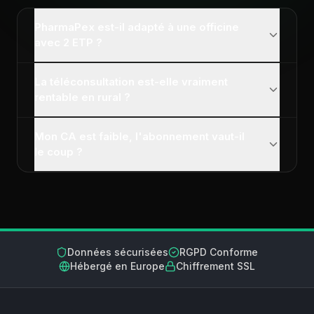
PharmaPex est-il adapté à une officine
avec 2 ETP ?
La téléconsultation est-elle vraiment
rentable en rural ?
Mon CA est faible, l'abonnement vaut-il
le coup ?
Données sécurisées
RGPD Conforme
Hébergé en Europe
Chiffrement SSL