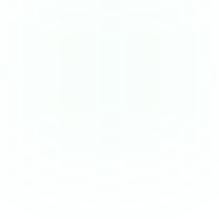
tableur-excel.xlsx
AVANT
0€ services