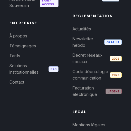
EARLY
ACCESS
Souverain
RÉGLEMENTATION
ENTREPRISE
Actualités
À propos
Newsletter
GRATUIT
hebdo
Témoignages
Décret réseaux
Tarifs
2026
sociaux
Solutions
B2G
Code déontologie
Institutionnelles
2026
communication
Contact
Facturation
URGENT
électronique
LÉGAL
Mentions légales