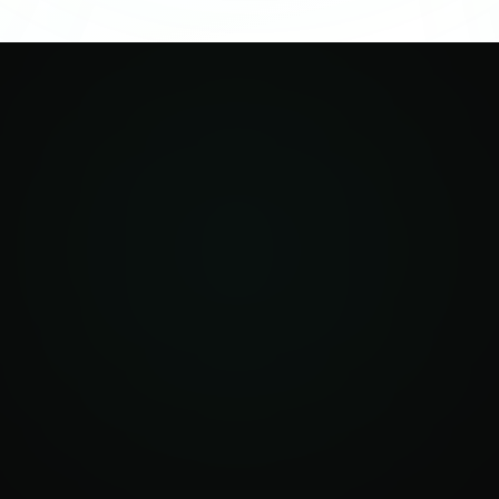
255 400 €
EBE moyen zone rurale (10,91 % du CA)
6,7×
multiple EBE — le plus bas par type (stable)
×5