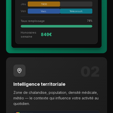
Jeu
TROD
Ven
Vacc.
Téléconsult.
Taux remplissage
78%
Honoraires
840€
semaine
02
Intelligence territoriale
Zone de chalandise, population, densité médicale,
météo — le contexte qui influence votre activité au
quotidien.
Intelligence