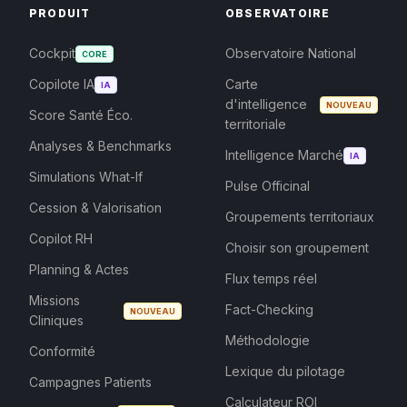
PRODUIT
OBSERVATOIRE
Cockpit
Observatoire National
CORE
Copilote IA
Carte
IA
d'intelligence
NOUVEAU
Score Santé Éco.
territoriale
Analyses & Benchmarks
Intelligence Marché
IA
Simulations What-If
Pulse Officinal
Cession & Valorisation
Groupements territoriaux
Copilot RH
Choisir son groupement
Planning & Actes
Flux temps réel
Missions
Fact-Checking
NOUVEAU
Cliniques
Méthodologie
Conformité
Lexique du pilotage
Campagnes Patients
Calculateur ROI