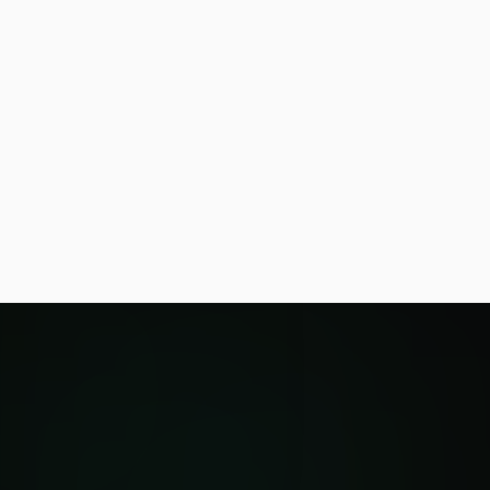
+5 760€/an
Dépistage IST & TROD
+40 actes/mois, ancrage santé publique