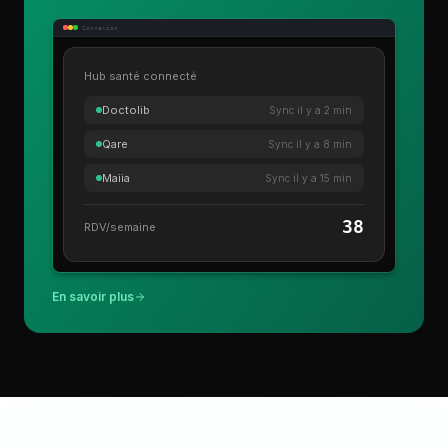
Connexion
Hub santé connecté
Doctolib
Sync il y a 2 min
Qare
Sync il y a 8 min
Maiia
Sync il y a 15 min
38
RDV/semaine
En savoir plus