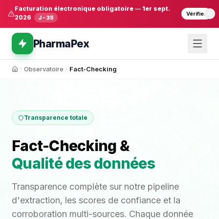
Facturation électronique obligatoire
—
1er sept.
Vérifier
2026
J-35
PharmaPex
Observatoire
Fact-Checking
Accueil
Transparence totale
Fact-Checking &
Qualité des données
Transparence complète sur notre pipeline
d'extraction, les scores de confiance et la
corroboration multi-sources. Chaque donnée