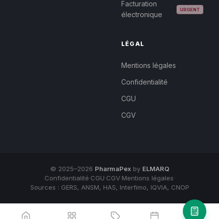
Facturation
URGENT
électronique
LÉGAL
Mentions légales
Confidentialité
CGU
CGV
© 2025–2026
PharmaPex
by
ELMARQ
Confidentialité
·
CGU
·
CGV
·
Mentions légales
·
Sources : GERS, ANSM, HAS, Interfimo, IQVIA, CNOP