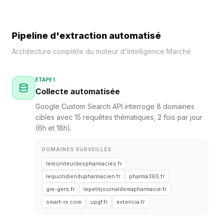
Pipeline d'extraction automatisé
Architecture complète du moteur d'Intelligence Marché
ÉTAPE 1
Collecte automatisée
Google Custom Search API interroge 8 domaines
cibles avec 15 requêtes thématiques, 2 fois par jour
(6h et 18h).
DOMAINES SURVEILLÉS
lemoniteurdespharmacies.fr
lequotidiendupharmacien.fr
pharma365.fr
gie-gers.fr
lepetitjournaldemapharmacie.fr
smart-rx.com
upgf.fr
extencia.fr