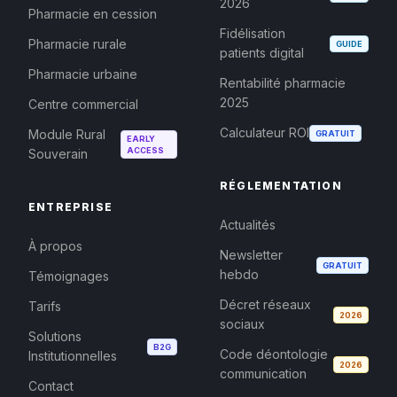
2026
Pharmacie en cession
Fidélisation
Pharmacie rurale
GUIDE
patients digital
Pharmacie urbaine
Rentabilité pharmacie
2025
Centre commercial
Calculateur ROI
Module Rural
GRATUIT
EARLY
ACCESS
Souverain
RÉGLEMENTATION
ENTREPRISE
Actualités
À propos
Newsletter
GRATUIT
hebdo
Témoignages
Décret réseaux
Tarifs
2026
sociaux
Solutions
B2G
Code déontologie
Institutionnelles
2026
communication
Contact