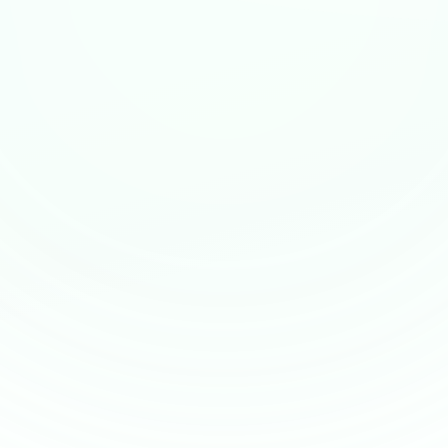
app.pharmapex.fr/cockpit
Live
P
CA MENSUEL
MARGE BRUTE
284k €
32,1 %
+4,2 %
+1,8 pt
GAIN ANNUEL
SCORE SANTÉ
19k €
78/100
récupérés
+12 pts