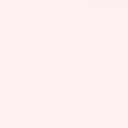
Pénalité par facture
50 €
Factures fournisseur / an (moy.)
~2 400
Risque annuel (plafond légal)
15 000 €
Abonnement PharmaPex / mois
dès 69 €