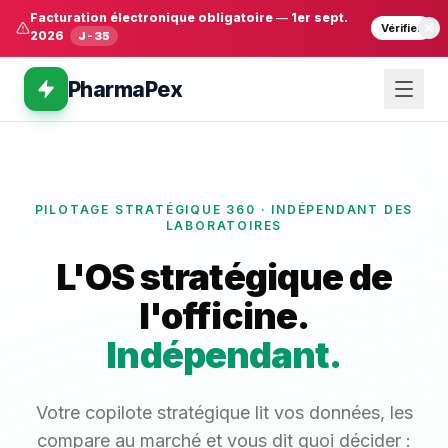
Facturation électronique obligatoire
—
1er sept.
Vérifier
2026
J-35
PharmaPex
PILOTAGE STRATÉGIQUE 360 · INDÉPENDANT DES
LABORATOIRES
L'OS stratégique de
l'officine.
Indépendant.
Votre copilote stratégique lit vos données, les
compare au marché et vous dit quoi décider :