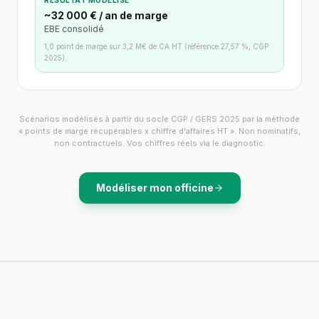
RÉSULTAT MODÉLISÉ
~32 000 € / an de marge
EBE consolidé
1,0 point de marge sur 3,2 M€ de CA HT (référence 27,57 %, CGP
2025).
Scénarios modélisés à partir du socle CGP / GERS 2025 par la méthode
« points de marge récupérables x chiffre d'affaires HT ». Non nominatifs,
non contractuels. Vos chiffres réels via le diagnostic.
Modéliser mon officine