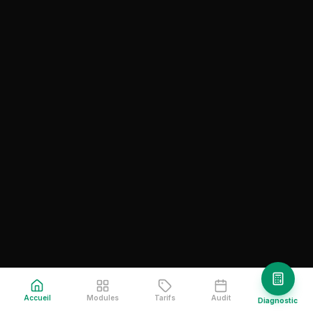
72 h d'anticipation
Score Santé Officine
Un score unique sur 100 qui synthétise la
performance globale. Benchmark contre vos
pairs.
78
Accueil
Modules
Tarifs
Audit
Diagnostic
/100 médian