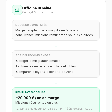
Officine urbaine
CA ~2,4 M€ · centre-ville
DOULEUR CONSTATÉE
Marge parapharmacie mal pilotée face à la
concurrence, missions rémunérées sous-exploitées.
ACTION RECOMMANDÉE
Corriger le mix parapharmacie
·
Facturer les entretiens et bilans éligibles
·
Comparer le loyer à la cohorte de zone
·
RÉSULTAT MODÉLISÉ
~29 000 € / an de marge
Missions récurrentes en plus
1,2 point de marge sur 2,4 M€ de CA HT (référence 27,57 %, CGP