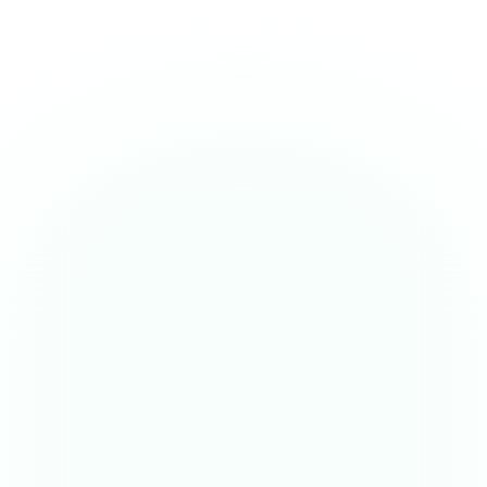
Réconciliation factures grossistes
→
Encodage promotions laboratoires
→
Reprises de périmés
→
Plan trade & opérations commerciales
→
Utiles pour la chaîne d'approvisionnement. Aveugles sur le
pilotage stratégique de l'officine.
Pilotage économique 360 (P&L,
TITULAIRE
marge, trésorerie, EBE)
Score Santé Économique 6
TITULAIRE