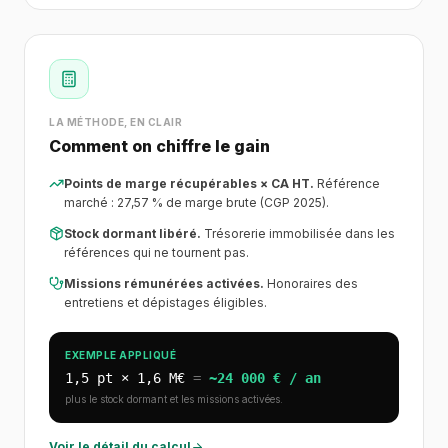
LA MÉTHODE, EN CLAIR
Comment on chiffre le gain
Points de marge récupérables × CA HT.
Référence
marché : 27,57 % de marge brute (CGP 2025).
Stock dormant libéré.
Trésorerie immobilisée dans les
références qui ne tournent pas.
Missions rémunérées activées.
Honoraires des
entretiens et dépistages éligibles.
EXEMPLE APPLIQUÉ
1,5 pt × 1,6 M€
=
~24 000 € / an
plus le stock dormant et les missions activées.
Voir le détail du calcul