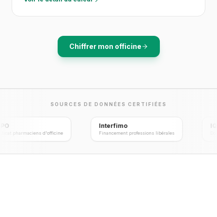
Chiffrer mon officine
SOURCES DE DONNÉES CERTIFIÉES
Interfimo
ne
Financement professions libérales