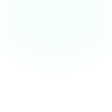
dimensions
Copilot RH, planning, masse salariale
ÉQUIPE
Conformité réglementaire 10
OFFICINE
obligations
Campagnes patients, PharmaScreen,
PATIENT
fidélisation
Veille réglementaire automatisée
OFFICINE
ANSM/JO/DGS
Pilotage marge réglementée +
TITULAIRE
nouvelles missions
Copilote BPM & entretiens
PATIENT
pharmaceutiques
Le seul OS qui couvre les 4 réalités du titulaire, sans
dépendance aux laboratoires.