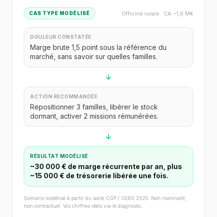
Officine rurale · CA ~1,6 M€
CAS TYPE MODÉLISÉ
DOULEUR CONSTATÉE
Marge brute 1,5 point sous la référence du
marché, sans savoir sur quelles familles.
ACTION RECOMMANDÉE
Repositionner 3 familles, libérer le stock
dormant, activer 2 missions rémunérées.
RÉSULTAT MODÉLISÉ
~30 000 € de marge récurrente par an, plus
~15 000 € de trésorerie libérée une fois.
Scénario modélisé à partir du socle CGP / GERS 2025. Non nominatif,
non contractuel. Vos chiffres réels via le diagnostic.