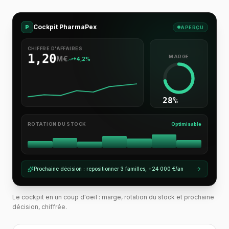
Cockpit PharmaPex
P
APERÇU
CHIFFRE D'AFFAIRES
1,20
MARGE
M€
+4,2%
28%
ROTATION DU STOCK
Optimisable
Prochaine décision : repositionner 3 familles, +24 000 €/an
Le cockpit en un coup d'oeil : marge, rotation du stock et prochaine
décision, chiffrée.